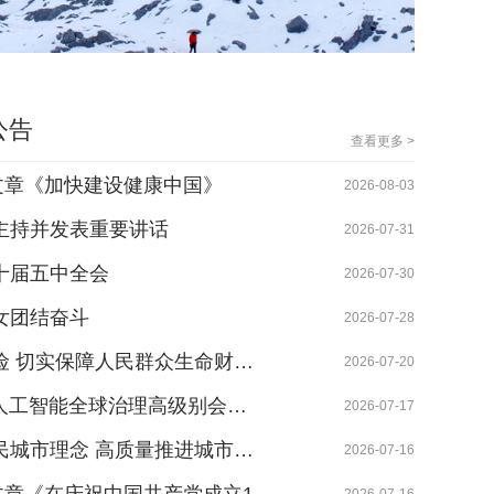
公告
查看更多 >
文章《加快建设健康中国》
昆明邮
2026-08-03
主持并发表重要讲话
便民服
2026-07-31
十届五中全会
永胜邮
2026-07-30
女团结奋斗
蒙自邮
2026-07-28
险 切实保障人民群众生命财…
鲜笋采收
2026-07-20
暨人工智能全球治理高级别会…
昆明邮
2026-07-17
民城市理念 高质量推进城市…
“象往
2026-07-16