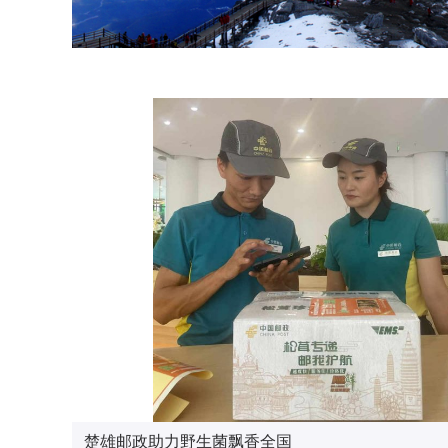
在讲武堂主题邮局感触历史温度
楚雄邮政助力野生菌飘香全国
云南邮政“会暖春芽”暑期爱心托管班开营
孟连邮政助民清淤暖人心