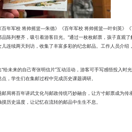
《百年军校 将帅摇篮—朱德》《百年军校 将帅摇篮—叶剑英》
邮品陈列整齐，吸引着游客目光。“通过一枚枚邮票，孩子直观了
女儿连续两天到访，收集了丰富多彩的纪念邮品。工作人员介绍，
出“给未来的自己寄张明信片”互动活动，游客可手写感悟投入时
站点，学生们在集邮过程中完成历史课题调研。
题邮局将百年讲武文化与邮政传统巧妙融合，让方寸邮票成为传
触摸历史温度，让记忆在流转的邮品中生生不息。