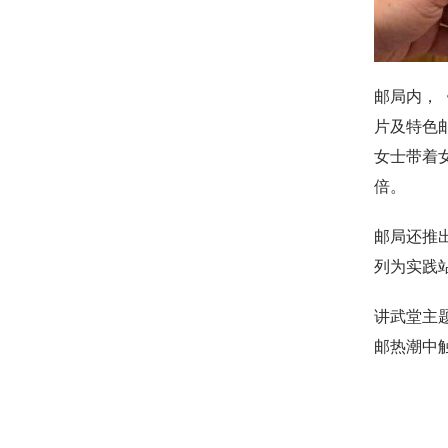
邮局内，
片及特色
女士带着
倍。
邮局还推
列为实践
讲武堂主
邮热潮中