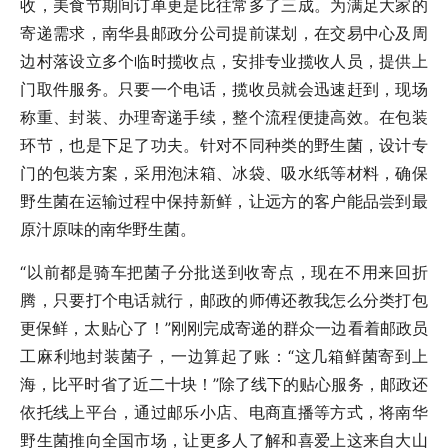
收，美食节期间订单更是比往常多了三成。为满足大家的
寄递需求，南华县邮政分公司提前谋划，在交易中心及周
边村落设立多个临时揽收点，安排专业揽收人员，提供上
门取件服务。只要一个电话，揽收员就会迅速赶到，现场
称重、封装、办理寄递手续，整个流程便捷高效。在包装
环节，也是下足了功夫。针对不同种类的野生菌，设计专
门的包装方案，采用泡沫箱、冰袋、吸水纸等材料，确保
野生菌在运输过程中保持新鲜，让远方的客户能品尝到最
原汁原味的南华野生菌。
“以前都是骑车把菌子分批送到收寄点，现在不用来回折
腾，只要打个电话就行，邮政的师傅还教我怎么分类打包
更保鲜，太贴心了！”刚刚完成寄递的群众一边看着邮政员
工麻利地封装菌子，一边算起了账：“这几箱鲜菌寄到上
海，比平时省了近二十块！”除了线下的贴心服务，邮政还
依托线上平台，通过邮乐小店、电商直播等方式，将南华
野生菌推向全国市场，让更多人了解和喜爱上这来自大山