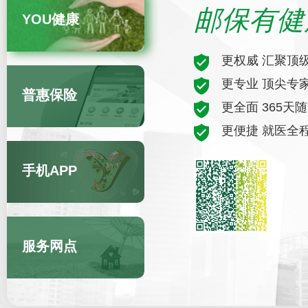
邮保有健
YOU健康
更权威 汇聚顶
更专业 顶尖专
普惠保险
更全面 365天
更便捷 就医全
手机APP
服务网点