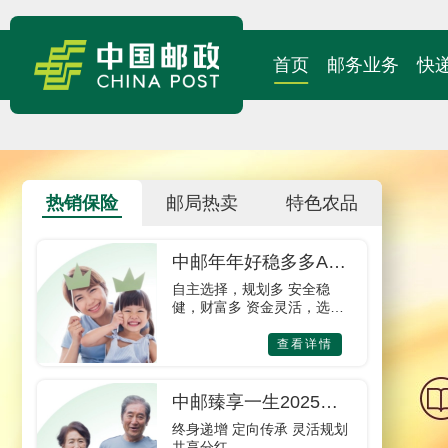
首页
邮务业务
快
热销保险
邮局热卖
特色农品
中邮年年好稳多多A款
年金保险
自主选择，规划多 安全稳
健，财富多 资金灵活，选择
多
查看详情
中邮臻享一生2025终
身寿险（分红型）
终身递增 定向传承 灵活规划
共享分红