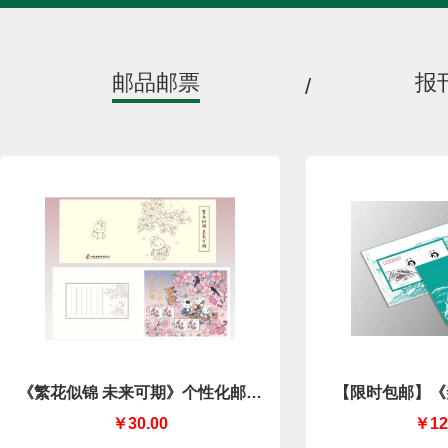
邮品邮票
报
/
《繁花似锦 未来可期》个性化邮折
【限时包邮】《
（中国集邮有限公司）
￥30.00
￥12