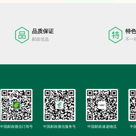
9
6
7
8
品质保证
特
邮政优选
不一
9
中国邮政微信订阅号
中国邮政微信服务号
中国邮政速递物流
中