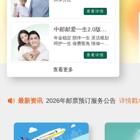
查看详情
中邮邮爱一生2.0版年
金保险
年金稳定 陪伴一生 灵活规划
呵护一生 保费豁免 情倾一生
身故给付 福佑一生
查看详情
查看更多
最新资讯
2026年邮票预订服务公告
详情戳>