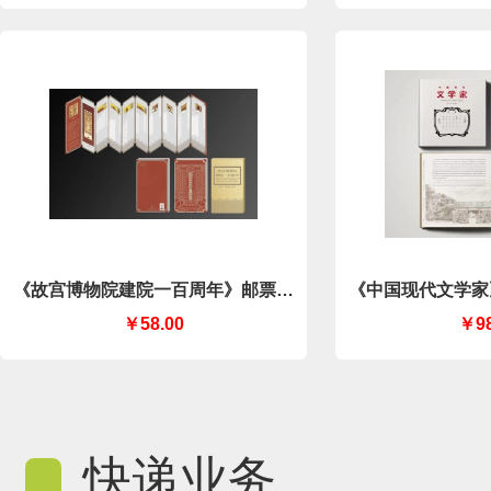
《故宫博物院建院一百周年》邮票集
《中国现代文学家
戳风琴折（中国集邮有限公司）
集邮有
￥58.00
￥98
快递业务