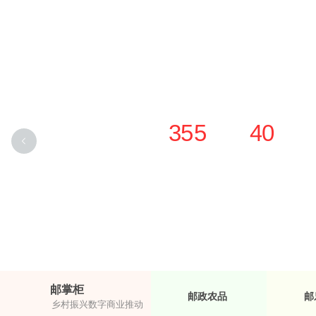
1
1
0
0
2
2
1
1
3
3
2
2
4
4
3
3
5
5
4
0
4
6
6
5
1
5
7
7
6
2
6
8
8
7
3
.
7
9
9
8
4
8
9
5
邮掌柜
邮政农品
邮
乡村振兴数字商业推动者