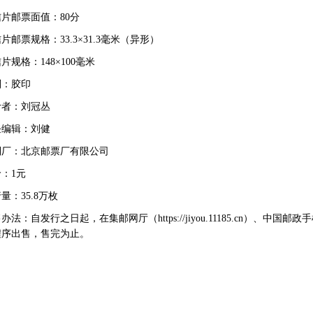
邮票面值：80分
票规格：33.3×31.3毫米（异形）
格：148×100毫米
：胶印
：刘冠丛
辑：刘健
：北京邮票厂有限公司
：1元
：35.8万枚
：自发行之日起，在集邮网厅（https://jiyou.11185.cn）、
程序出售，售完为止。