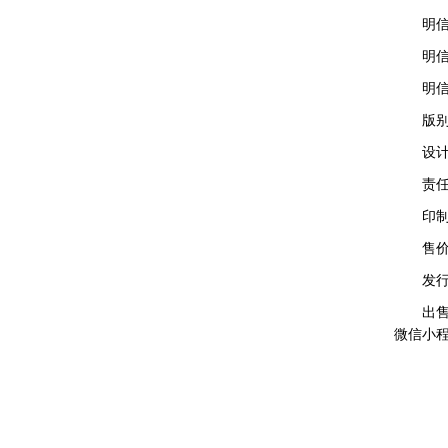
明信片
明信片邮
明信片规
版别
设计者
责任编
印制厂
售价
发行量
出售办法
微信小