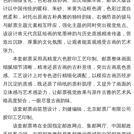
色的细微变化，色彩雅致协调、层次细腻丰富。邮票大版设
计以中国传统的暖棕、朱砂、米黄为边框色调，色彩过渡自
然柔和，衬托出原画古朴典雅的独特韵味。右侧昂首的骏马
与邮票主题元素相互呼应，强化主题的同时突出视觉焦点。
该设计将元代宫廷绘画的笔墨神韵与历史质感精准传递，营
造出沉静、厚重的文化氛围，让观者能直观感受古画的艺术
张力。
本套邮票采用高精度六色胶印工艺印制。邮票整体画面
细腻细节清晰，精准还原古画的古朴意境，突出古画底色质
感。工艺设计上对专色进行精细化调配，以模拟古画历经岁
月沉淀的质感，既还原了绢纸的质朴肌理，又提升了画面的
立体感与艺术感染力，让邮票视觉效果与原作古雅的艺术风
格高度契合，一眼尽显古画韵味。
该套邮票由苗慧设计，刘健编辑，北京邮票厂有限公司
胶印工艺印制。
该套邮票将在全国指定邮政网点、集邮网厅、中国邮政