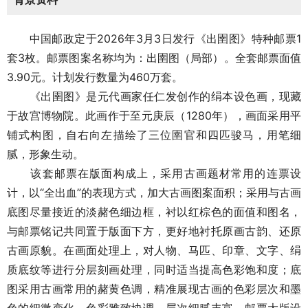
中国邮政定于2026年3月3日发行《出圉图》特种邮票1
套3枚。邮票图案名称均为：出圉图（局部）。全套邮票面值
3.90元。计划发行数量为460万套。
《出圉图》是元代画家任仁发创作的绢本设色画，现藏
于故宫博物院。此画作于至元庚辰（1280年），画面采用平
铺式构图，自右向左描绘了三位圉官和四匹骏马，用笔细
腻，形象生动。
该套邮票在版面构成上，采用古画题材常用的连票设
计，以“全出血”的表现方式，加大古画图案面积；采用与古画
底图尽量接近的淡赭色细边框，衬以红棕色的面值和图名，
与邮票铭记共同置于版面下方，更好地衬托原画古韵、还原
古画原貌。在画面处理上，对人物、马匹、印章、文字、绢
质底纹等进行分层刻画处理，同时适当提高色彩饱和度；底
图采用古画常用的赭黄色调，精准展现古画的色彩层次和墨