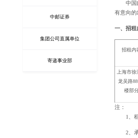
中国
有意向的
中邮证券
一、
招租
集团公司直属单位
招租内
寄递事业部
上海市徐
龙吴路88
楼部
注：
1、租金
2、承租