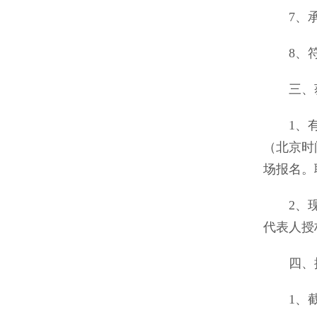
7、承
8、符
三、获
1、有意向
（北京时
场报名。联
2、现场
代表人授
四、提
1、