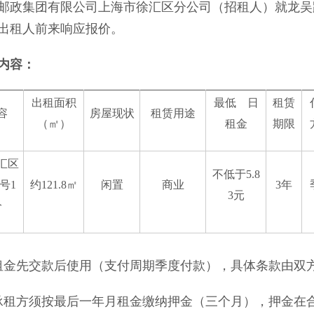
邮政集团有限公司上海市徐汇区分公司（招租人）就龙吴
出租人前来响应报价。
内容：
出租面积
最低
日
租赁
容
房屋现状
租赁用途
（㎡）
租金
期限
汇区
不低于5.8
号1
约121.8㎡
闲置
商业
3年
3元
分
先交款后使用（支付周期季度付款），具体条款由双
方须按最后一年月租金缴纳押金（三个月），押金在合