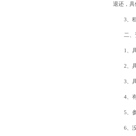
退还，具
3、租赁
二、资
1、具
2、具
3、具
4、有
5、参
6、没有