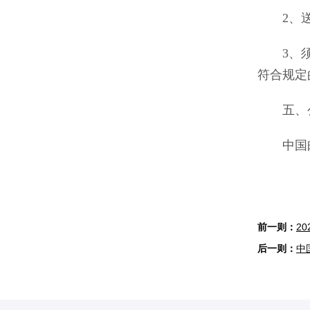
2、送达
3、须派
符合规定
五、公
中国邮政官
2
中