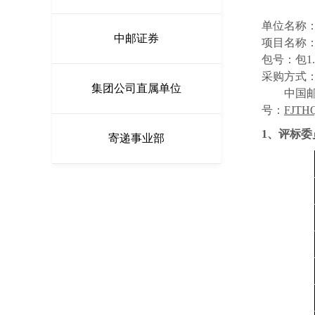
单位名称
中邮证券
项目名称：
包号：包1.
采购方式
集团公司直属单位
中国
号：
FJTHQ
1、评标
寄递事业部