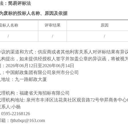
办法：简易评标法
定为废标的投标人名称、原因及依据
投标人名称
评审结果
原因
/
/
/
异议的渠道和方式：供应商或者其他利害关系人对评标结果有异
机构提出，如未提供经授权人签字并加盖公章的异议函，将被视
：2026年06月12日至2026年06月14日
人：中国邮政集团有限公司泉州市分公司
人地址：九一路邮政大厦
代理机构：福建省天海招标有限公司
代理机构地址: 泉州市丰泽区法花美社区观音路72号华昇商务中心
系人:小杨
595-22168126
：fjthzbqz@163.com