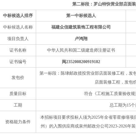
第二标段：罗山特快营业部店面装
中标候选人排序
第一中标候选人
中标候选人名称
福建众信建筑装饰工程有限公司
项目负责人
卢鸿翔
证书名称
中华人民共和国二级建造师注册证书
证书编号
闽2352008200919182
第一标段：陈埭邮政揽投营业部店面装修工程，发包价
发包价
店面装修工程，发包价：
质量目标
符合《工程施工质量验收规
工期
总工期为15
本招标项目要求投标人须为2025年全省零星修缮
资格能力条件
州）的入围供应商或泉州邮政分公司2023-202