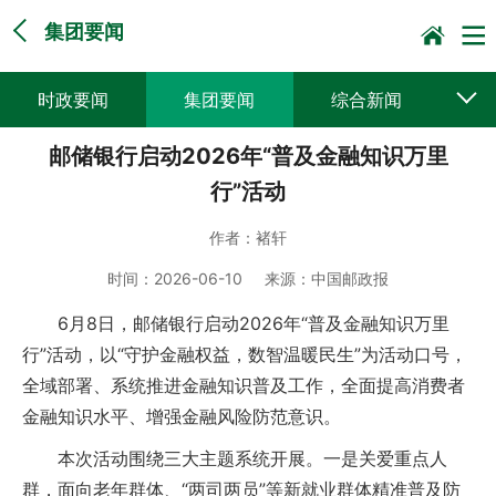
集团要闻
时政要闻
集团要闻
综合新闻
邮储银行启动2026年“普及金融知识万里
媒体聚焦
党建动态
普遍服务
行”活动
科技创新
企业文化
一线风采
作者：
褚轩
集邮报道
时间：
2026-06-10
来源：
中国邮政报
6月8日，邮储银行启动2026年“普及金融知识万里
行”活动，以“守护金融权益，数智温暖民生”为活动口号，
全域部署、系统推进金融知识普及工作，全面提高消费者
金融知识水平、增强金融风险防范意识。
本次活动围绕三大主题系统开展。一是关爱重点人
群，面向老年群体、“两司两员”等新就业群体精准普及防