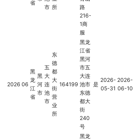
省
市
所
路
216-
1商
服
黑龙
江省
东
黑河
德
五
市五
黑
都
黑
大
大连
龙
大
2026-
2026-
2026
06
河
连
164199
池市
是
江
街
05-31
06-10
市
池
东德
省
营
市
都大
业
街
所
240
号
黑龙