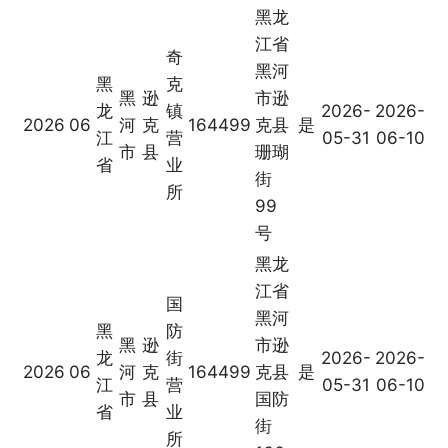
黑龙
江省
奇
黑河
黑
克
黑
逊
市逊
龙
镇
2026-
2026-
2026
06
河
克
164499
克县
是
江
营
05-31
06-10
市
县
珊瑚
省
业
街
所
99
号
黑龙
江省
国
黑河
黑
防
黑
逊
市逊
龙
街
2026-
2026-
2026
06
河
克
164499
克县
是
江
营
05-31
06-10
市
县
国防
省
业
街
所