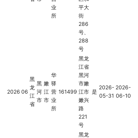
业
平大
所
街
286
号、
288
号
黑龙
江省
华
黑河
黑
黑
嫩
驿
市嫩
龙
2026-
2026-
2026
06
河
江
营
161499
江市
是
江
05-31
06-10
市
市
业
嫩兴
省
所
路
221
号
黑龙