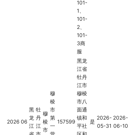
101-
1、
101-
2、
101-
3商
服
黑龙
江省
牡丹
江市
穆
穆棱
棱
市八
黑
牡
市
面通
穆
龙
丹
第
镇和
2026-
2026-
2026
06
棱
157599
是
江
江
一
平社
05-31
06-10
市
省
市
营
区和