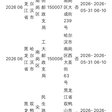
南
街
南岗
龙
尔
2026-
2026-
2026
06
岗
邮
150007
区大
否
江
滨
05-31
06-10
区
政
成街
省
市
支
239
局
号
哈尔
工
滨市
黑
哈
大
南岗
南
龙
尔
邮
区西
2026-
2026-
2026
06
岗
150006
否
江
滨
政
大直
05-31
06-10
区
省
市
支
街
局
63
号
黑龙
民
江省
黑
双
生
双鸭
尖
龙
鸭
路
山市
2026-
2026-