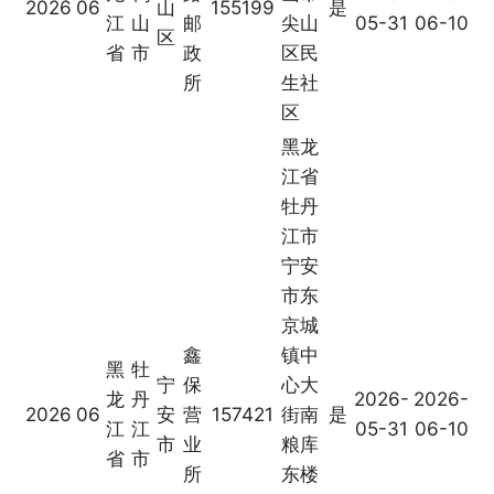
2026
06
山
155199
是
江
山
邮
尖山
05-31
06-10
区
省
市
政
区民
所
生社
区
黑龙
江省
牡丹
江市
宁安
市东
京城
鑫
镇中
黑
牡
宁
保
心大
龙
丹
2026-
2026-
2026
06
安
营
157421
街南
是
江
江
05-31
06-10
市
业
粮库
省
市
所
东楼