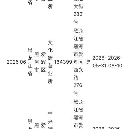
省
所
大街
283
号
黑龙
江省
文
黑河
黑
化
黑
爱
市爱
龙
街
2026-
2026-
2026
06
河
辉
164399
辉区
是
江
营
05-31
06-10
市
区
西兴
省
业
路
所
276
号
黑龙
江省
中
黑河
黑
央
黑
爱
市爱
龙
街
2026-
2026-