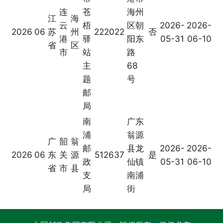
连
苍
海州
江
海
云
梧
区朝
2026-
2026-
2026
06
苏
州
222022
否
港
驿
阳东
05-31
06-10
省
区
市
站
路
主
68
题
号
邮
局
南
广东
浦
翁源
广
韶
翁
邮
县龙
2026-
2026-
2026
06
东
关
源
512637
是
政
仙镇
05-31
06-10
省
市
县
支
南浦
局
街