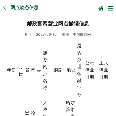
网点动态信息
邮政官网营业网点撤销信息
时间：
2026-06-10
来源：
中国邮政网
是
服
否
务
办
公示
正式
月
网
理
年份
省
市
县
邮编
地址
停业
停业
份
点
金
日期
日期
名
融
称
业
务
大
哈尔
成
滨市
黑
哈