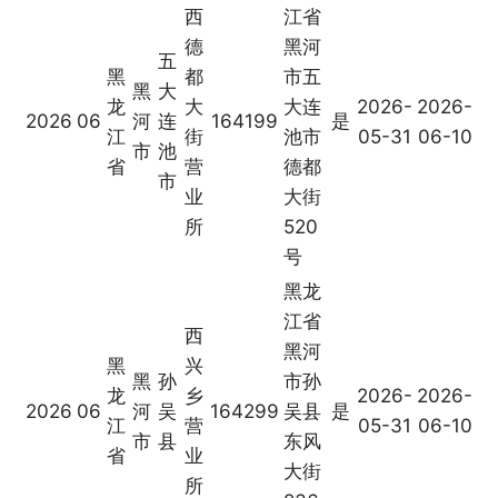
西
江省
德
黑河
五
黑
都
市五
黑
大
龙
大
大连
2026-
2026-
2026
06
河
连
164199
是
江
街
池市
05-31
06-10
市
池
省
营
德都
市
业
大街
所
520
号
黑龙
江省
西
黑河
黑
兴
黑
孙
市孙
龙
乡
2026-
2026-
2026
06
河
吴
164299
吴县
是
江
营
05-31
06-10
市
县
东风
省
业
大街
所