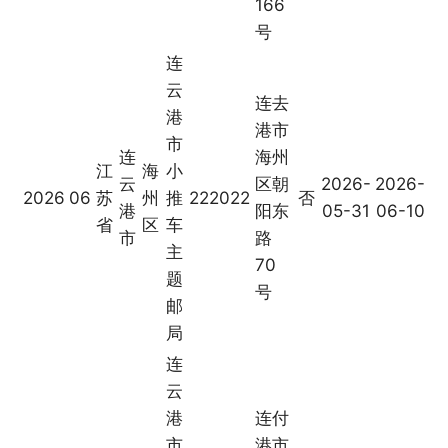
166
号
连
云
连去
港
港市
市
连
海州
江
海
小
云
区朝
2026-
2026-
2026
06
苏
州
推
222022
否
港
阳东
05-31
06-10
省
区
车
市
路
主
70
题
号
邮
局
连
云
港
连付
市
港市