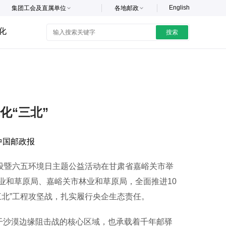
English
集团工会及直属单位
各地邮政
化
搜索
化“三北”
中国邮政报
设暨六五环境日主题公益活动在甘肃省嘉峪关市举
业和草原局、嘉峪关市林业和草原局，全面推进10
三北”工程攻坚战，扎实履行央企生态责任。
干沙漠边缘阻击战的核心区域，也承载着千年邮驿