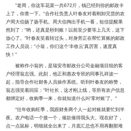
“老周，你这车花菜一共672斤，钱已经到你的邮政卡
上了，你查一下。”合作社负责人叶春友对着刚卸完货的农
户周大伯扬了扬手机。周大伯掏出手机一看，短信提醒果
然到了：“哟，还真是秒到账！以前至少要等上几天，这下
放心了。”叶春友笑着转过头，对身旁正在帮忙算账的邮政
工作人员说：“小翁，你们这个‘丰收云’真厉害，速度真
快！”
被称作小翁的，是瑞安市邮政分公司金融项目组的客
户经理翁志强。此刻，他正和惠农专班的同事孔祥波一
起，指导合作社财务人员操作系统。听到叶春友的称赞，
翁志强笑着回应：“叶社长，这才刚上线，等所有农户信息
都绑定好，收购季一来，你就知道什么叫‘零对账’了。”
“往年收购旺季，我跟财务两个人一起对账就要忙到半
夜。农户电话一个接一个，催款催得我头大。现在好了，
点一点鼠标，明细就全出来了，月底汇总也不用再翻那堆