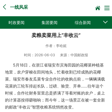
一线风采
时政要闻
集团要闻
综合新闻
卖粮卖菜用上“丰收云”
媒体聚焦
党建动态
普遍服务
作者：
李哈妮
科技创新
企业文化
一线风采
时间：
2026-06-03
来源：
中国邮政报
集邮报道
5月18日，在浙江省瑞安市滨海田园的花椰菜种植基
地里，农户穿梭在田间地头，忙着收割已经成熟的花椰
菜。瑞安市春友瓜菜专业合作社的收购点前，一辆辆满载
花菜的三轮车排起长队，过磅、验货、开单……往年这个
时候，合作社财务室里总是挤满了等着对账的农户，桌上
的计算器按得噼啪响；而今年，这一场景正在被一套全新
的邮政“丰收云”智慧收粮系统悄然改变。