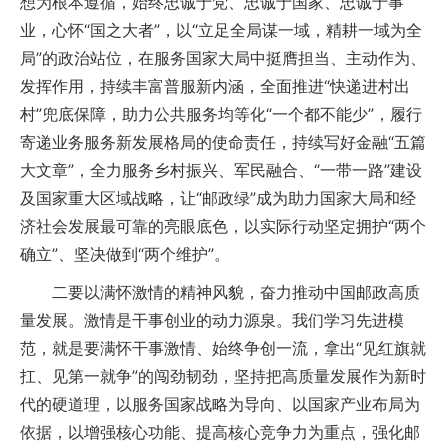
想为根本遵循，始终忠诚于党、忠诚于国家、忠诚于事
业，心怀“国之大者”，以“立足全局谋一域，精耕一域为全
局”的政治站位，在服务国家大局中挺膺担当、主动作为、
发挥作用，持续丰富普服新内涵，全面推进“快递进村出
村”兜底保障，助力公共服务均等化“一个都不能少”，履行
寄递业务服务新发展格局的使命责任，持续写好金融“五篇
大文章”，全力服务乡村振兴、军民融合、“一带一路”建设
及国家重大区域战略，让“邮政绿”成为助力国家大局和经
济社会发展最可靠的亮眼底色，以实际行动坚定拥护“两个
确立”、坚决做到“两个维护”。
二要以满怀激情的精神风貌，奋力推动中国邮政高质
量发展。激情是干事创业的动力源泉。我们学习先进模
范，就是要满怀干事激情、始终争创一流，拿出“见红旗就
扛、见第一就争”的闯劲韧劲，坚持把高质量发展作为新时
代的硬道理，以服务国家战略为导向、以国家产业布局为
依据，以增强核心功能、提高核心竞争力为重点，强化邮