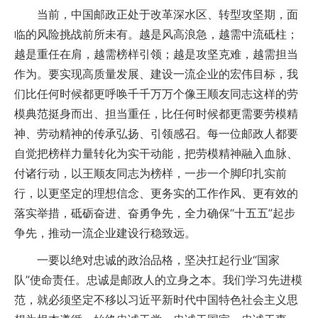
当前，中国邮政正处于改革深水区、转型攻坚期，面
临的风险挑战前所未有。越是风高浪急，越需中流砥柱；
越是重任在肩，越需榜样引领；越是攻坚克难，越需担当
作为。要实现高质量发展、建设一流企业的宏伟目标，我
们比任何时候都更呼唤千千万万个像王顺友同志这样的劳
模典范挺身而出、担当重任，比任何时候都更需要劳模精
神、劳动精神的传承弘扬、引领感召。每一位邮政人都要
自觉把榜样力量转化为实干动能，把劳模精神融入血脉、
付诸行动，以王顺友同志为榜样，一步一个脚印扎实前
行，以更坚定的理想信念、更务实的工作作风、更有效的
落实举措，砥砺奋进、奋勇争先，全力确保“十五五”起步
争先，推动一流企业建设行稳致远。
一要以绝对忠诚的政治品格，坚决扛起行业“国家
队”使命责任。忠诚是邮政人的立身之本。我们学习先进模
范，就必须坚定不移以习近平新时代中国特色社会主义思