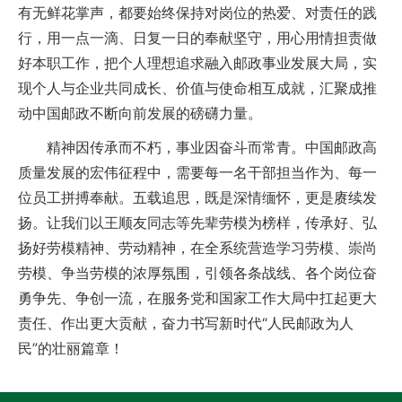
有无鲜花掌声，都要始终保持对岗位的热爱、对责任的践
行，用一点一滴、日复一日的奉献坚守，用心用情担责做
好本职工作，把个人理想追求融入邮政事业发展大局，实
现个人与企业共同成长、价值与使命相互成就，汇聚成推
动中国邮政不断向前发展的磅礴力量。
精神因传承而不朽，事业因奋斗而常青。中国邮政高
质量发展的宏伟征程中，需要每一名干部担当作为、每一
位员工拼搏奉献。五载追思，既是深情缅怀，更是赓续发
扬。让我们以王顺友同志等先辈劳模为榜样，传承好、弘
扬好劳模精神、劳动精神，在全系统营造学习劳模、崇尚
劳模、争当劳模的浓厚氛围，引领各条战线、各个岗位奋
勇争先、争创一流，在服务党和国家工作大局中扛起更大
责任、作出更大贡献，奋力书写新时代“人民邮政为人
民”的壮丽篇章！