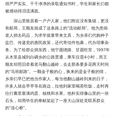
得严严实实、干干净净的录取通知书时，学生和家长们都
被感动得泪流满面。
深山里散居着一户户人家，他们附近没有集镇，更没
有邮局，王顺友就成了这条路上的“流动邮局”。他为患病
老人捎去药品，为求学孩童带来文具，为乡亲们代购种子
盐巴、传递党的惠民政策，还代寄信件包裹，代办琐事杂
务。为了给群众捎东西，他宁愿绕路、甘愿吃苦，1997年
从木里县城到白碉乡的公路贯通，乘车仅需4小时，而王
顺友却照旧牵着老马翻山越岭，去走那条要多花两天时间
的“马班邮路”。一颗金子般的心，换来的是金子般的情，
乡亲们早已把他当作家人，每当他翻山越岭到来的日子，
许多人就会早早等在路边，拉他到家里喝茶吃饭，走时再
往行囊里塞满鸡蛋、核桃和水果。他朴实得像山里的一块
石头，却用毕生的奉献架起了一座大山深处党联系群众
的“连心桥”。