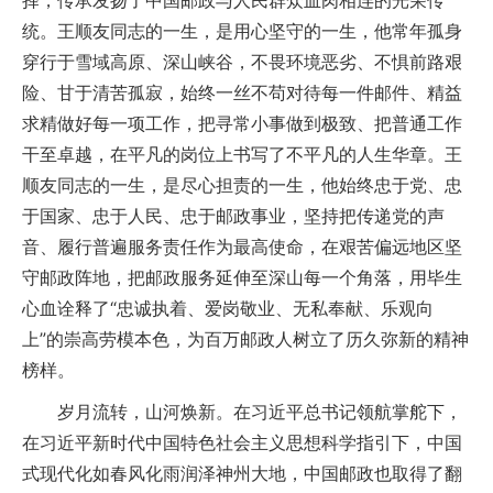
择，传承发扬了中国邮政与人民群众血肉相连的光荣传
统。王顺友同志的一生，是用心坚守的一生，他常年孤身
穿行于雪域高原、深山峡谷，不畏环境恶劣、不惧前路艰
险、甘于清苦孤寂，始终一丝不苟对待每一件邮件、精益
求精做好每一项工作，把寻常小事做到极致、把普通工作
干至卓越，在平凡的岗位上书写了不平凡的人生华章。王
顺友同志的一生，是尽心担责的一生，他始终忠于党、忠
于国家、忠于人民、忠于邮政事业，坚持把传递党的声
音、履行普遍服务责任作为最高使命，在艰苦偏远地区坚
守邮政阵地，把邮政服务延伸至深山每一个角落，用毕生
心血诠释了“忠诚执着、爱岗敬业、无私奉献、乐观向
上”的崇高劳模本色，为百万邮政人树立了历久弥新的精神
榜样。
岁月流转，山河焕新。在习近平总书记领航掌舵下，
在习近平新时代中国特色社会主义思想科学指引下，中国
式现代化如春风化雨润泽神州大地，中国邮政也取得了翻