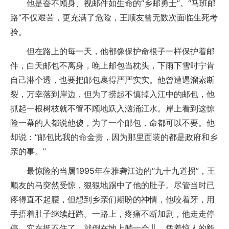
他是奋不顾身、视邮件如生命的“乡邮勇士”。“马班邮
路”不仅艰苦，更充满了危险，王顺友曾无数次面临生死考
验。
但在路上的每一天，他都像保护命根子一样保护着邮
件，白天邮包不离身，晚上邮包当枕头，下雨下雪时宁肯
自己淋个透，也要把邮包裹得严严实实。他曾遭遇溜索断
裂，万幸落到岸边，但为了捞起不慎掉入江中的邮包，他
抓起一根树枝就不管不顾地跃入汹涌江水。岸上看到这惊
险一幕的人都说他傻，为了一个邮包，命都可以不要。他
却说：“邮包比我的命金贵，因为那里面装的都是政府和乡
亲的事。”
最惊险的当属1995年在雅砻江边的“九十九道拐”，王
顺友的马突然受惊，狠狠地踢中了他的肚子。尽管当时已
疼得直不起腰，但想到乡亲们期盼的神情，他咬着牙，用
手捂着肚子继续赶路。一路上，疼痛不断加剧，他走走停
停，实在挺不住了，就倒在地上躺一会儿，凭着惊人的毅