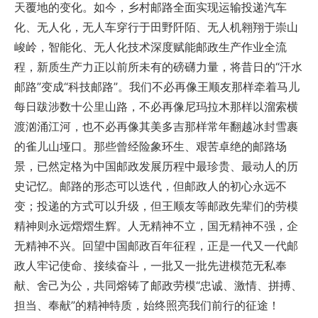
天覆地的变化。如今，乡村邮路全面实现运输投递汽车
化、无人化，无人车穿行于田野阡陌、无人机翱翔于崇山
峻岭，智能化、无人化技术深度赋能邮政生产作业全流
程，新质生产力正以前所未有的磅礴力量，将昔日的“汗水
邮路”变成“科技邮路”。我们不必再像王顺友那样牵着马儿
每日跋涉数十公里山路，不必再像尼玛拉木那样以溜索横
渡汹涌江河，也不必再像其美多吉那样常年翻越冰封雪裹
的雀儿山垭口。那些曾经险象环生、艰苦卓绝的邮路场
景，已然定格为中国邮政发展历程中最珍贵、最动人的历
史记忆。邮路的形态可以迭代，但邮政人的初心永远不
变；投递的方式可以升级，但王顺友等邮政先辈们的劳模
精神则永远熠熠生辉。人无精神不立，国无精神不强，企
无精神不兴。回望中国邮政百年征程，正是一代又一代邮
政人牢记使命、接续奋斗，一批又一批先进模范无私奉
献、舍己为公，共同熔铸了邮政劳模“忠诚、激情、拼搏、
担当、奉献”的精神特质，始终照亮我们前行的征途！