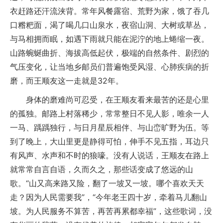
衣赶路还汗流浃背。常年风餐露宿、荒野为家，饿了吞几
口糌粑面，渴了喝几口山泉水，夜宿山洞、大树或草丛，
与马相拥而眠，如遇下雨就只能在泥泞的地上蜷缩一夜。
山路蜿蜒曲折、海拔高低起伏，极端的自然条件、剧烈的
气压变化，让当地乡邮员们普遍饱受风湿、心肺疾病的折
磨，而王顺友这一走就是32年。
身体的磨难尚可忍受，在王顺友看来最苦的还是心里
的孤独。邮路上村落稀少，常常整日不见人影，唯余一人
一马、踽踽独行，与日月星辰相伴、与山峦旷野为伍。等
到了晚上，大山里更是静得可怕，伸手不见五指，耳边只
有风声、水声和不时的狼嚎。没有人说话，王顺友在路上
就常常自言自语，久而久之，那些话变成了悠远的山
歌。“山又高来路又险，翻了一坡又一坡。哪个喜欢天天
走？因为人民需要我”，“今年老王四十岁，牵着马儿翻山
坡。为人民服务不算苦，再苦再累都幸福”，这些歌词，没