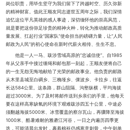
岗位职责，用毕生坚守为我们留下了跨越时空、历久弥新
的精神财富。值此王顺友同志逝世五周年之际，我们深情
追忆这位平凡英雄的感人事迹，深切缅怀他的崇高风范，
就是要把这份弥足珍贵的精神火种，转化为推动邮政高质
量发展、扛起行业“国家队”使命担当的磅礴力量，让“人民
邮政为人民”的初心使命在新时代薪火相传、生生不息。
他是一人一马、跋涉雪域高原的“忠诚信使”。自1985
年从父亲手中接过缰绳和邮包那一刻起，王顺友便将自己
的一生无怨无悔地献给了光荣的邮政事业。他负责的邮路
从木里县城至白碉乡、三桷垭乡、倮波乡、卡拉乡，往返
长达584公里。这条路，群山阻隔、沟壑纵横，平均海拔
超过3000米。为了及时将邮件送到乡亲们的手里，他每天
要在这样高寒缺氧的环境下艰难跋涉四五十公里，中途必
须翻越海拔5000米、冰雪覆盖的察尔瓦山，再骤降至海拔
1000米、酷暑难耐的雅砻江河谷，一日之内遍历四季更
迭，可能清晨出发时，裹着棉袄仍感寒意刺骨，中午则单