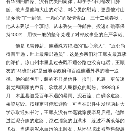
有华丽的辞藻、没有优美的旋律，却字字句句都发自肺
腑。歌声是他与大山的对话、对心灵的慰藉，更是他对山
里乡亲们“一封信、一颗心”的深情告白。三十二载春秋，
他从未延误一个班期、从未丢失一件邮件、投递准确率保
持100%，用铁一般的坚守兑现了对邮政事业的庄严承诺。
他是飞雪传薪、连通殊方绝域的“贴心亲人”。“近邻尚
得百里远，世上最亲邮递员”，这是乡亲们对王顺友最真挚
的评价。凉山州木里县过去既不通公路也没有电话，王顺
友的“马班邮路”是当地乡政府和百姓连通外界的唯一途
径。他的邮包里，装的不只是信件、报刊、包裹，更传递
着党和国家的声音、承载着人民群众的期盼。1998年8
月，木里县遭受百年不遇的暴雨、泥石流，白碉乡道路、
桥梁尽毁。按规定可停班避险，可当在邮件中发现两封大
学录取通知书时，王顺友没有丝毫犹豫便牵马启程。他踏
过烂泥齐膝的道路，蹚过湍急的山洪水，躲过不断滚落的
飞石。当满身泥水血污的王顺友，从怀里取出被塑料袋裹