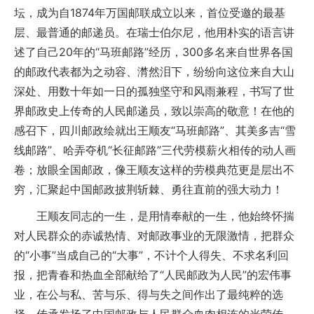
坛，成为自1874年万国邮联成立以来，首位受邀的最基
层、最普通的邮递员。在瑞士伯尔尼，他用朴实的语言讲
述了自己20年的“马班邮路”经历，300多名来自世界各国
的邮政代表都为之动容、潸然泪下，纷纷向这位来自大山
深处、用数十年如一日的孤独坚守和风雨兼程，书写了世
界邮政史上传奇的人民邮递员，致以崇高的敬意！在他的
感召下，四川邮政绘就出王顺友“马班邮路”、其美多吉“雪
线邮路”、哈弄夺机“长征邮路”三代劳模薪火相传的动人画
卷；放眼全国邮政，像王顺友这样的劳模典范更是层出不
穷，汇聚起中国邮政披荆斩棘、勇往直前的强大动力！
王顺友同志的一生，是用情奉献的一生，他始终怀揣
对人民群众的赤诚热情、对邮政事业的无限激情，把群众
的“小事”当成自己的“大事”，不计个人得失、不求名利回
报，把青春和热血全部献给了“人民邮政为人民”的宏伟事
业，在公与私、苦与乐、得与失之间作出了最纯粹的选