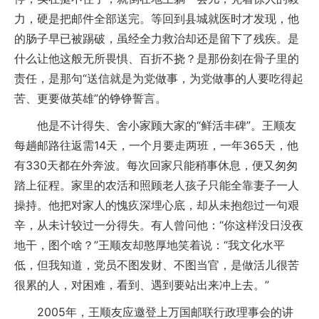
力，硬是把邮件全部送完。等回到县城就医时才发现，他
的肠子早已被踢破，虽经全力救治却还是留下了残疾。是
什么让他这般无所畏惧、百折不挠？是那份刻在骨子里的
责任，是那句“送信就是为党做事，为党做事的人要吃得起
苦、更要做英雄”的铮铮誓言。
他是不计得失、舍小家顾大家的“鲜活丰碑”。王顺友
每趟邮路往返需14天，一个月要走两班，一年365天，他
有330天都在外奔波。每次回家只能稍事休息，便又匆匆
踏上征程。家里的农活和照顾老人孩子只能全靠妻子一人
操持。他把对家人的愧疚深埋心底，却从未抱怨过一句艰
辛，从未计较过一分得失。有人曾问他：“你这样没日没夜
地干，图个啥？”王顺友却憨厚地笑着说：“我文化水平
低，但我知道，党员不图发财、不图当官，是做活儿很苦
很累的人，对困难，看到、遇到要站出来冲上去。”
2005年，王顺友应邀登上万国邮联行政理事会的讲