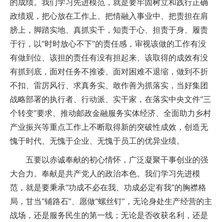
的成绩。我们学习先进模范，就是要牢固树立和践行正确
政绩观，把心放在工作上、把情融入事业中、把责担在肩
膀上，脚踏实地、真抓实干，知责于心、担责于身、履责
于行，以“时时放心不下”的责任感，审视该做的工作有没
有做到位、该担的责任有没有担起来、该取得的成效有没
有抓到底，面对任务不推诿、面对困难不退缩，做到不折
不扣、雷厉风行、求真务实、敢作善为抓落实，当好集团
战略部署的执行者、行动派、实干家，在落实中央文件“三
个转变”要求、推动邮政金融服务实体经济、全面助力乡村
产业振兴等重点工作上不断取得新的突破性成效，创造无
愧于时代、无愧于企业、无愧于员工的优异业绩。
五要以赤诚奉献的初心情怀，广泛凝聚干事创业的强
大合力。奉献是共产党人的政治本色。我们学习先进模
范，就是要秉承“功成不必在我、功成必定有我”的胸襟格
局，甘当“铺路石”、愿做“螺丝钉”，无论身处生产经营的主
战场，还是服务民生的第一线；无论是否收获名利，还是