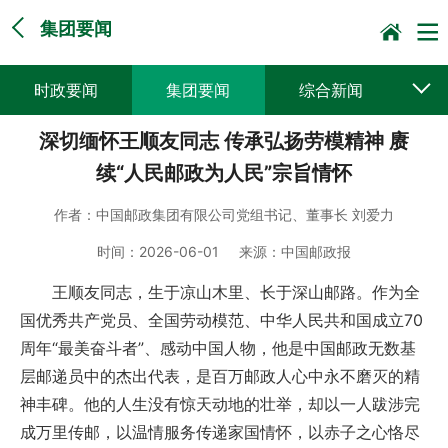
集团要闻
时政要闻
集团要闻
综合新闻
深切缅怀王顺友同志 传承弘扬劳模精神 赓
媒体聚焦
党建动态
普遍服务
续“人民邮政为人民”宗旨情怀
科技创新
企业文化
一线风采
作者：
中国邮政集团有限公司党组书记、董事长 刘爱力
集邮报道
时间：
2026-06-01
来源：
中国邮政报
王顺友同志，生于凉山木里、长于深山邮路。作为全
国优秀共产党员、全国劳动模范、中华人民共和国成立70
周年“最美奋斗者”、感动中国人物，他是中国邮政无数基
层邮递员中的杰出代表，是百万邮政人心中永不磨灭的精
神丰碑。他的人生没有惊天动地的壮举，却以一人跋涉完
成万里传邮，以温情服务传递家国情怀，以赤子之心恪尽