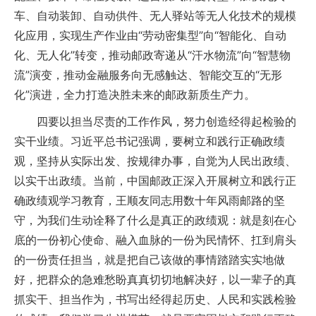
车、自动装卸、自动供件、无人驿站等无人化技术的规模
化应用，实现生产作业由“劳动密集型”向“智能化、自动
化、无人化”转变，推动邮政寄递从“汗水物流”向“智慧物
流”演变，推动金融服务向无感触达、智能交互的“无形
化”演进，全力打造决胜未来的邮政新质生产力。
四要以担当尽责的工作作风，努力创造经得起检验的
实干业绩。习近平总书记强调，要树立和践行正确政绩
观，坚持从实际出发、按规律办事，自觉为人民出政绩、
以实干出政绩。当前，中国邮政正深入开展树立和践行正
确政绩观学习教育，王顺友同志用数十年风雨邮路的坚
守，为我们生动诠释了什么是真正的政绩观：就是刻在心
底的一份初心使命、融入血脉的一份为民情怀、扛到肩头
的一份责任担当，就是把自己该做的事情踏踏实实地做
好，把群众的急难愁盼真真切切地解决好，以一辈子的真
抓实干、担当作为，书写出经得起历史、人民和实践检验