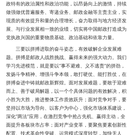
政特有的政治属性和政治功能，以昂扬向上的激情，持续
做强做优普遍服务、寄递业务、邮政金融等主责主业，实
现质的有效提升和量的合理增长，奋力取得与地方经济发
展、与行业发展相一致的业绩，切实将中国邮政打造成为
党执政兴国的重要物质基础、政治基础和依靠力量。
三要以拼搏进取的奋斗姿态，有效破解企业发展难
题。拼搏是邮政人战胜挑战、赢得未来的强大动力。我们
学习先进模范，就是要以“事不避难、义不逃责”的拼劲，
发扬斗争精神、增强斗争本领，敢打硬仗、能打胜仗，在
拼搏奋进中铸就邮政新辉煌。面对发展难题，要敢于迎难
而上、善于破局解题，以一个个具体问题的有效解决，积
小胜为大胜，推进整体工作质效跃升；面对竞争对手，要
坚持以市场为导向、以客户为中心，强化市场体系建设，
深化“两法”应用，在激烈竞争中抢占先机、赢得主动，全
面提升各板块市占率；面对产业变革，要聚焦要素创新性
配置、技术革命性突破、运营模式深度转型，加快无人