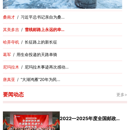
桑南才
/
习近平总书记亲自为桑…
其美多吉
/
雪线邮路上永远的幸…
哈弄夺机
/
长征路上的新长征
葛军
/
用生命投递的天路单骑
尼玛拉木
/
尼玛拉木事迹再次感动…
唐真亚
/
“大湖鸿雁”20年为民…
要闻动态
更多>
2022—2025年度全国邮政…