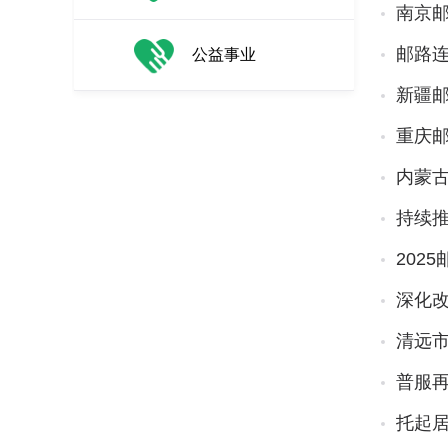
南京
邮路连
公益事业
新疆
重庆
内蒙古
持续
202
深化改
清远
普服
托起居